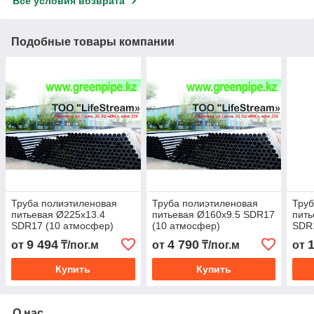
Все условия возврата
Подобные товары компании
Труба полиэтиленовая
Труба полиэтиленовая
Труб
питьевая Ø225х13.4
питьевая Ø160х9.5 SDR17
пить
SDR17 (10 атмосфер)
(10 атмосфер)
SDR1
9 494
4 790
от
₸/пог.м
от
₸/пог.м
от
Купить
Купить
О нас