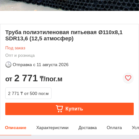
Труба полиэтиленовая питьевая Ø110х8,1
SDR13,6 (12,5 атмосфер)
Под заказ
Опт и розница
Отправка с
11 августа 2026
2 771
от
₸/пог.м
2 771 ₸
от 500 пог.м
Купить
Описание
Характеристики
Доставка
Оплата
Усл