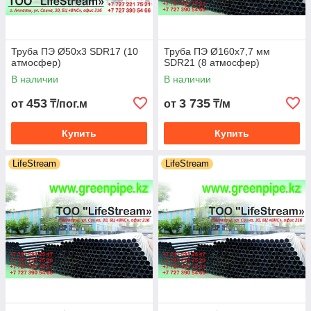
Труба ПЭ Ø50х3 SDR17 (10
Труба ПЭ Ø160х7,7 мм
атмосфер)
SDR21 (8 атмосфер)
В наличии
В наличии
453
3 735
от
₸/пог.м
от
₸/м
Купить
Купить
LifeStream
LifeStream