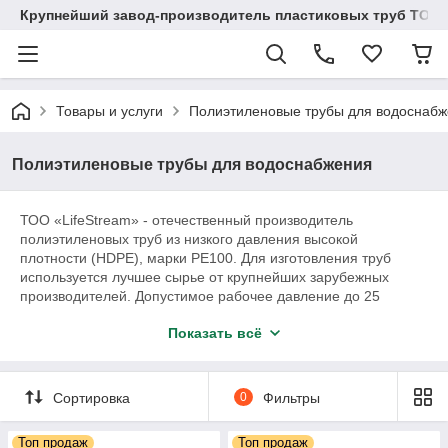
Крупнейший завод-производитель пластиковых труб ТОО "
Товары и услуги
Полиэтиленовые трубы для водоснаб
Полиэтиленовые трубы для водоснабжения
ТОО «LifeStream» - отечественный производитель
полиэтиленовых труб из низкого давления высокой
плотности (HDPE), марки РЕ100. Для изготовления труб
используется лучшее сырье от крупнейших зарубежных
производителей. Допустимое рабочее давление до 25
атмосфер при температуре воды 40°. Диаметры
Показать всё
выпускаемых труб – от 16 до 315 мм. Гарантированный срок
службы – 50 лет. Качество всей продукции подтверждается
результатами лабораторных испытаний, и по запросу
клиента, сертификатом соответствия.
Сортировка
0
Фильтры
Топ продаж
Топ продаж