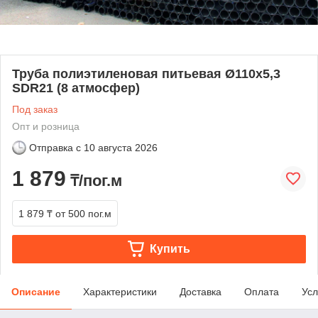
Труба полиэтиленовая питьевая Ø110х5,3
SDR21 (8 атмосфер)
Под заказ
Опт и розница
Отправка с
10 августа 2026
1 879
₸/пог.м
1 879 ₸
от 500 пог.м
Купить
Описание
Характеристики
Доставка
Оплата
Усл