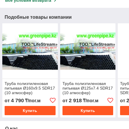
Все условия возврата
Подобные товары компании
Труба полиэтиленовая
Труба полиэтиленовая
Труб
питьевая Ø160х9.5 SDR17
питьевая Ø125х7.4 SDR17
пить
(10 атмосфер)
(10 атмосфер)
SDR1
4 790
2 918
от
₸/пог.м
от
₸/пог.м
от
Купить
Купить
О нас