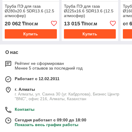
Труба ПЭ для газа
Труба ПЭ для газа
Труб
Ø280х20.6 SDR13.6 (12.5
Ø225х16.6 SDR13.6 (12.5
Ø160
атмосфер)
атмосфер)
атм
20 062
13 015
₸/пог.м
₸/пог.м
от
Купить
Купить
О нас
Рейтинг не сформирован
Менее 5 отзывов за последний год
Работает с 12.02.2011
г. Алматы
г. Алматы, ул. Саина 30 (уг. Кабдолова), Бизнес Центр
"BNC", офис 216, Алматы, Казахстан
Контакты
Сегодня работает с 09:00 до 18:00
Показать весь график работы