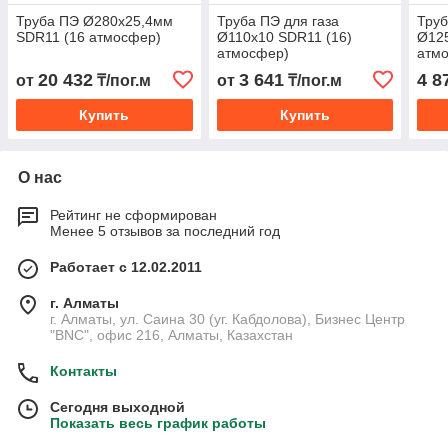
Труба ПЭ Ø280х25,4мм
Труба ПЭ для газа
Труб
SDR11 (16 атмосфер)
Ø110х10 SDR11 (16)
Ø125
атмосфер)
атм
20 432
3 641
4 8
от
₸/пог.м
от
₸/пог.м
Купить
Купить
О нас
Рейтинг не сформирован
Менее 5 отзывов за последний год
Работает с 12.02.2011
г. Алматы
г. Алматы, ул. Саина 30 (уг. Кабдолова), Бизнес Центр
"BNC", офис 216, Алматы, Казахстан
Контакты
Сегодня выходной
Показать весь график работы