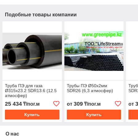
Подобные товары компании
Труба ПЭ для газа
Трубы ПЭ Ø50х2мм
Тру
Ø315х23.2 SDR13.6 (12.5
SDR26 (6,3 атмосфер)
SDR2
атмосфер)
25 434
309
₸/пог.м
от
₸/пог.м
от
Купить
Купить
О нас