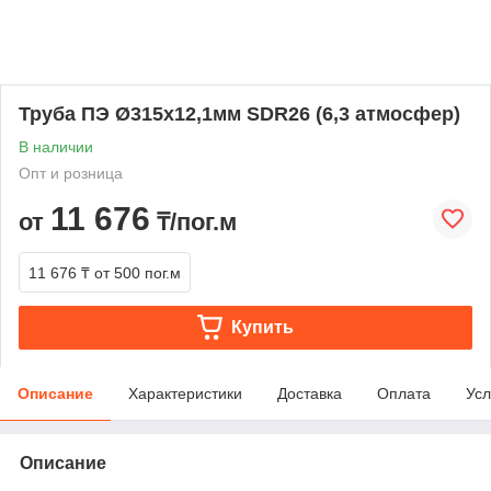
Труба ПЭ Ø315х12,1мм SDR26 (6,3 атмосфер)
В наличии
Опт и розница
11 676
от
₸/пог.м
11 676 ₸
от 500 пог.м
Купить
Описание
Характеристики
Доставка
Оплата
Усл
Описание